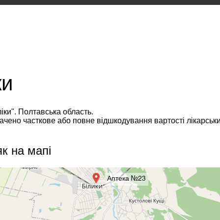
ки
ліки". Полтавська область.
бачено часткове або повне відшкодування вартості лікарськ
к на мапі
Аптека №23